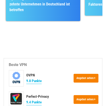
zehnte Unternehmen in Deutschland ist
Faktoren m
betroffen
Beste VPN
OVPN
Angebot sehen
9.8 Punkte
Perfect-Privacy
Angebot sehen
9.4 Punkte