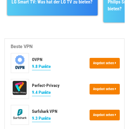
LG Smart TV: Was hat der LG TV zu bieten?
Philips Sma
bieten?
Beste VPN
OVPN
Angebot sehen
9.8 Punkte
Perfect-Privacy
Angebot sehen
9.4 Punkte
Surfshark VPN
Angebot sehen
9.3 Punkte