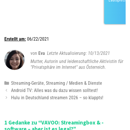
Lautsprechern
Erstellt am:
06/22/2021
von
Eva
10/13/2021
Mutter, Autorin und leidenschaftliche Aktivistin für
"Privatsphäre im Internet" aus Österreich.
K
Streaming-Geräte
,
Streaming / Medien & Dienste
B
a
Android TV: Alles was du dazu wissen solltest!
e
t
Hulu in Deutschland streamen 2026 – so klappts!
i
e
t
g
r
o
1 Gedanke zu “VAVOO: Streamingbox & -
a
r
software – aber ist es legal?”