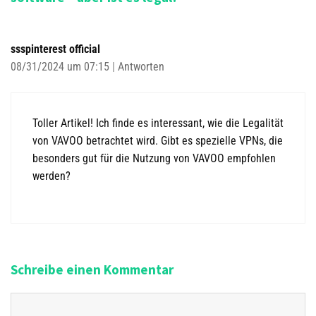
g
i
s
e
-
n
ssspinterest official
N
08/31/2024 um 07:15
|
Antworten
a
v
i
Toller Artikel! Ich finde es interessant, wie die Legalität
g
von VAVOO betrachtet wird. Gibt es spezielle VPNs, die
a
besonders gut für die Nutzung von VAVOO empfohlen
t
werden?
i
o
n
Schreibe einen Kommentar
K