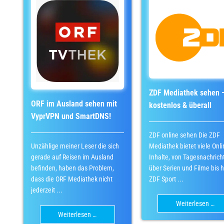
ZDF Mediathek sehen 
ORF im Ausland sehen mit
kostenlos & überall
VyprVPN und SmartDNS!
ZDF online sehen Die ZDF
Unzählige meiner Leser die sich
Mediathek bietet viele Onli
gerade auf Reisen im Ausland
Inhalte, von Tagesnachrich
befinden, haben das Problem,
über Serien und Filme bis h
dass die ORF Mediathek nicht
ZDF Sport ...
jederzeit ...
Weiterlesen …
Weiterlesen …