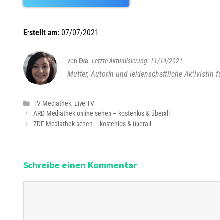
Erstellt am:
07/07/2021
von
Eva
11/10/2021
Mutter, Autorin und leidenschaftliche Aktivistin f
K
TV Mediathek
,
Live TV
B
a
ARD Mediathek online sehen – kostenlos & überall
e
t
ZDF Mediathek sehen – kostenlos & überall
i
e
t
g
r
o
Schreibe einen Kommentar
a
r
g
i
s
e
K
-
n
o
N
m
a