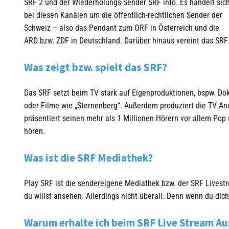
SRF 2 und der Wiederholungs-Sender SRF info. Es handelt sic
bei diesen Kanälen um die öffentlich-rechtlichen Sender der
Schweiz – also das Pendant zum ORF in Österreich und die
ARD bzw. ZDF in Deutschland. Darüber hinaus vereint das SR
Was zeigt bzw. spielt das SRF?
Das SRF setzt beim TV stark auf Eigenproduktionen, bspw. Doku
oder Filme wie „Sternenberg“. Außerdem produziert die TV-Ans
präsentiert seinen mehr als 1 Millionen Hörern vor allem Po
hören.
Was ist die SRF Mediathek?
Play SRF ist die sendereigene Mediathek bzw. der SRF Livestr
du willst ansehen. Allerdings nicht überall. Denn wenn du dich
Warum erhalte ich beim SRF Live Stream Au