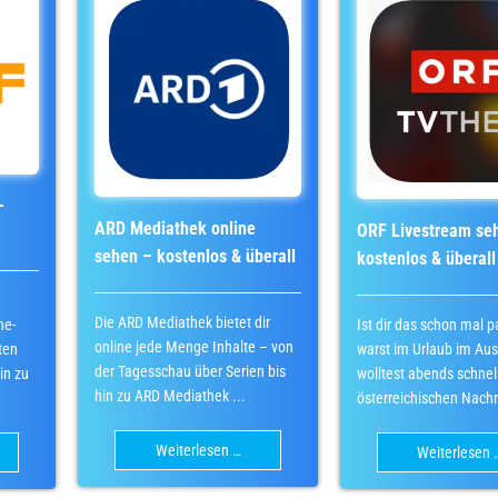
–
ARD Mediathek online
ORF Livestream se
sehen – kostenlos & überall
kostenlos & überall
Die ARD Mediathek bietet dir
Ist dir das schon mal p
ne-
online jede Menge Inhalte – von
warst im Urlaub im Au
ten
der Tagesschau über Serien bis
wolltest abends schnel
in zu
hin zu ARD Mediathek ...
österreichischen Nachri
Weiterlesen …
Weiterlesen 