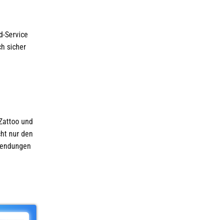
d-Service
ch sicher
Zattoo und
cht nur den
 Sendungen