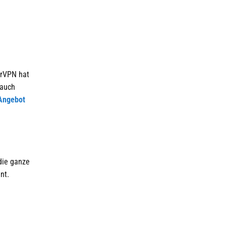
prVPN hat
 auch
Angebot
die ganze
nt.