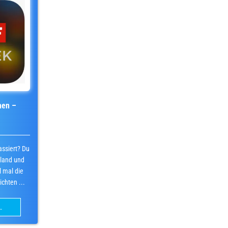
hen –
assiert? Du
sland und
l mal die
chten ...
…