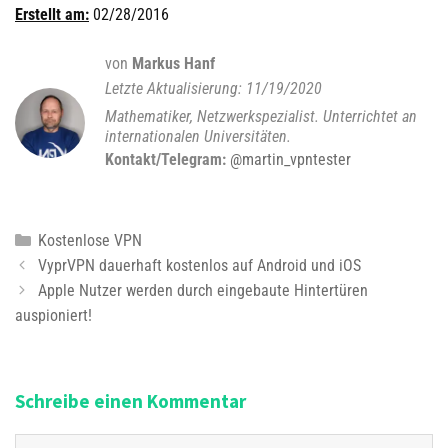
Erstellt am:
02/28/2016
von
Markus Hanf
11/19/2020
Mathematiker, Netzwerkspezialist. Unterrichtet an
internationalen Universitäten.
Kontakt/Telegram:
@martin_vpntester
K
Kostenlose VPN
B
a
VyprVPN dauerhaft kostenlos auf Android und iOS
e
t
Apple Nutzer werden durch eingebaute Hintertüren
i
auspioniert!
e
t
g
r
o
a
r
Schreibe einen Kommentar
g
i
s
e
K