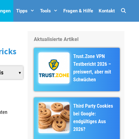
Such
ungen
Tipps
Tools
Fragen & Hilfe
Kontakt
Aktualisierte Artikel
ricks
Trust.Zone VPN
Testbericht 2026 –
preiswert, aber mit
is
Schwächen
Third Party Cookies
mten
bei Google:
endgültiges Aus
2026?