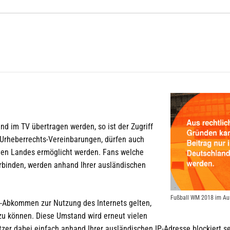
d im TV übertragen werden, so ist der Zugriff
h Urheberrechts-Vereinbarungen, dürfen auch
enen Landes ermöglicht werden. Fans welche
rbinden, werden anhand Ihrer ausländischen
Fußball WM 2018 im Aus
-Abkommen zur Nutzung des Internets gelten,
zu können. Diese Umstand wird erneut vielen
zer dabei einfach anhand Ihrer ausländischen IP-Adresse blockiert s