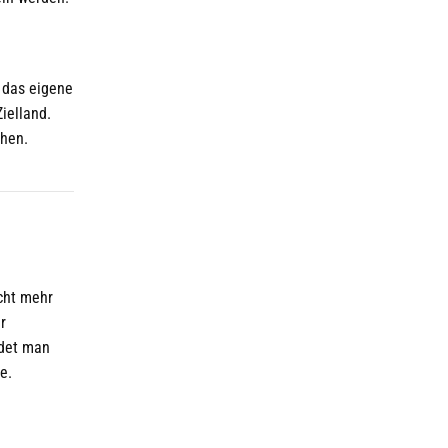
 das eigene
ielland.
ehen.
cht mehr
r
adet man
e.