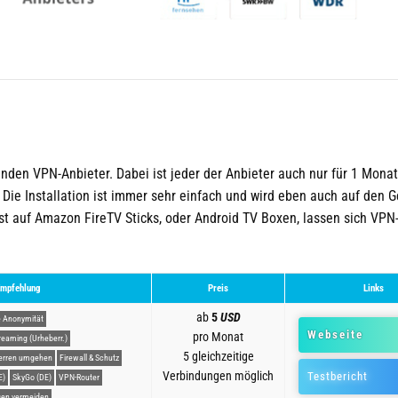
nden VPN-Anbieter. Dabei ist jeder der Anbieter auch nur für 1 Mona
 Die Installation ist immer sehr einfach und wird eben auch auf den 
st auf Amazon FireTV Sticks, oder Android TV Boxen, lassen sich VPN
mpfehlung
Preis
Links
ab
5
USD
 Anonymität
Webseite
pro Monat
reaming (Urheberr.)
5 gleichzeitige
erren umgehen
Firewall & Schutz
Verbindungen möglich
Testbericht
E)
SkyGo (DE)
VPN-Router
en vermeiden