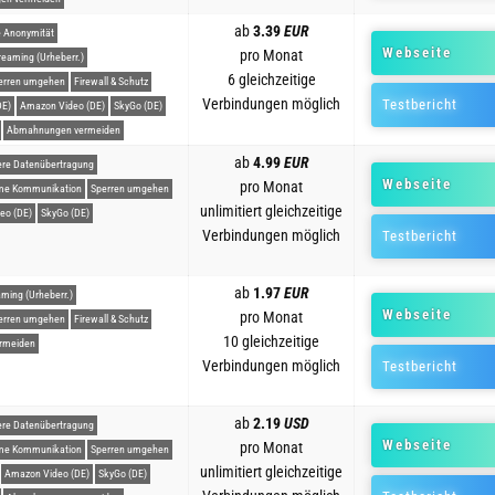
ab
3.39
EUR
 Anonymität
Webseite
pro Monat
reaming (Urheberr.)
6 gleichzeitige
erren umgehen
Firewall & Schutz
Verbindungen möglich
Testbericht
DE)
Amazon Video (DE)
SkyGo (DE)
Abmahnungen vermeiden
ab
4.99
EUR
ere Datenübertragung
Webseite
pro Monat
me Kommunikation
Sperren umgehen
unlimitiert gleichzeitige
eo (DE)
SkyGo (DE)
Verbindungen möglich
Testbericht
ab
1.97
EUR
aming (Urheberr.)
Webseite
pro Monat
erren umgehen
Firewall & Schutz
10 gleichzeitige
rmeiden
Verbindungen möglich
Testbericht
ab
2.19
USD
ere Datenübertragung
Webseite
pro Monat
me Kommunikation
Sperren umgehen
unlimitiert gleichzeitige
Amazon Video (DE)
SkyGo (DE)