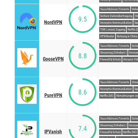
Tauschbörsen/Torrents
Hohe
Sichere Datenübertragung
St
9.5
NordVPN
Anonyme Kommunikation
Sp
TOR (.onion) Zugang
Netflix (
VPN-Router
Nutzung in China
Tauschbörsen/Torrents
Sich
Streaming (Urheberr.)
Anony
8.8
GooseVPN
Firewall & Schutz
Amazon Vid
Tauschbörsen/Torrents
Stre
Anonyme Kommunikation
Sp
8.6
PureVPN
Netflix (DE)
Abmahnungen ve
Tauschbörsen/Torrents
Sich
Streaming (Urheberr.)
Anony
7.4
IPVanish
Firewall & Schutz
Netflix (DE)