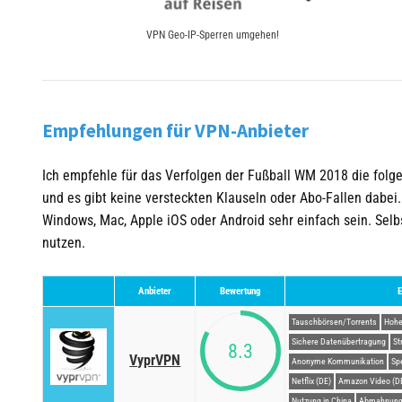
VPN Geo-IP-Sperren umgehen!
Empfehlungen für VPN-Anbieter
Ich empfehle für das Verfolgen der Fußball WM 2018 die folge
und es gibt keine versteckten Klauseln oder Abo-Fallen dabei.
Windows, Mac, Apple iOS oder Android sehr einfach sein. Selb
nutzen.
Anbieter
Bewertung
E
Tauschbörsen/Torrents
Hohe
Sichere Datenübertragung
St
8.3
VyprVPN
Anonyme Kommunikation
Sp
Netflix (DE)
Amazon Video (D
Nutzung in China
Abmahnung