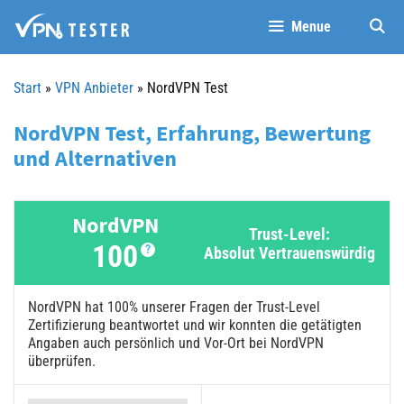
Springe
Menue
zum
Inhalt
Start
»
VPN Anbieter
»
NordVPN Test
NordVPN Test, Erfahrung, Bewertung
und Alternativen
NordVPN
Trust-Level:
100
?
Absolut Vertrauenswürdig
NordVPN hat 100% unserer Fragen der Trust-Level
Zertifizierung beantwortet und wir konnten die getätigten
Angaben auch persönlich und Vor-Ort bei NordVPN
überprüfen.