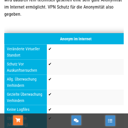
im Internet ermöglicht. VPN Schutz für die Anonymität also
gegeben.
Anonym im Internet
Veränderte Virtueller
✔
Standort
Schutz Vor
✔
Auskunftsersuchen
Allg. Überwachung
✔
Verhindern
Gezielte Überwachung
✔
Verhindern
Keine Logfiles
✔
kaufen
Obfusication
✔
(Maskierung)