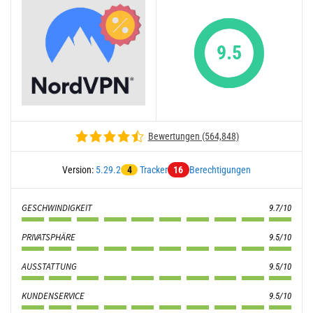
9.5
Bewertungen (564,848)
Version:
5.29.2
4
Tracker
16
Berechtigungen
GESCHWINDIGKEIT
9.7/10
PRIVATSPHÄRE
9.5/10
AUSSTATTUNG
9.5/10
KUNDENSERVICE
9.5/10