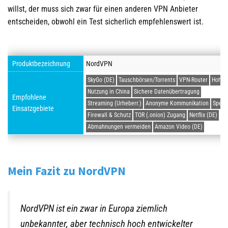
willst, der muss sich zwar für einen anderen VPN Anbieter
entscheiden, obwohl ein Test sicherlich empfehlenswert ist.
Produktbezeichnung
NordVPN
SkyGo (DE)
Tauschbörsen/Torrents
VPN-Router
Hohe 
Nutzung in China
Sichere Datenübertragung
Empfohlene
Streaming (Urheberr.)
Anonyme Kommunikation
Sperr
Einsatzgebiete
Firewall & Schutz
TOR (.onion) Zugang
Netflix (DE)
Abmahnungen vermeiden
Amazon Video (DE)
Mein Fazit zu NordVPN
NordVPN ist ein zwar in Europa ziemlich
unbekannter, aber technisch hoch entwickelter