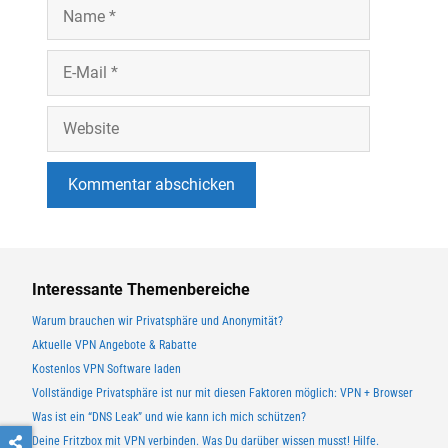
N
n
a
m
E
e
-
M
W
a
e
i
b
l
s
i
t
e
Interessante Themenbereiche
Warum brauchen wir Privatsphäre und Anonymität?
Aktuelle VPN Angebote & Rabatte
Kostenlos VPN Software laden
Vollständige Privatsphäre ist nur mit diesen Faktoren möglich: VPN + Browser
Was ist ein “DNS Leak” und wie kann ich mich schützen?
Deine Fritzbox mit VPN verbinden. Was Du darüber wissen musst! Hilfe.