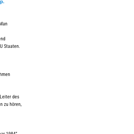
p.
 Man
end
EU Staaten.
ahmen
Leiter des
n zu hören,
ear 1984”,