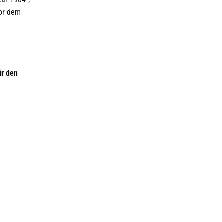
vor dem
ür den