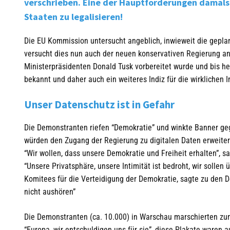
verschrieben. Eine der Hauptforderungen damals 
Staaten zu legalisieren!
Die EU Kommission untersucht angeblich, inwieweit die gepla
versucht dies nun auch der neuen konservativen Regierung a
Ministerpräsidenten Donald Tusk vorbereitet wurde und bis heu
bekannt und daher auch ein weiteres Indiz für die wirklichen 
Unser Datenschutz ist in Gefahr
Die Demonstranten riefen “Demokratie” und winkte Banner 
würden den Zugang der Regierung zu digitalen Daten erweite
“Wir wollen, dass unsere Demokratie und Freiheit erhalten”, s
“Unsere Privatsphäre, unsere Intimität ist bedroht, wir solle
Komitees für die Verteidigung der Demokratie, sagte zu den D
nicht aushören”
Die Demonstranten (ca. 10.000) in Warschau marschierten zu
“Europa, wir entschuldigen uns für sie”, diese Plakate waren