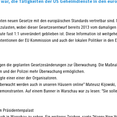
war, die Tätigkeiten der US Geheimdienste in den euro
nten neuen Gesetze mit den europäischen Standards vertretbar sind.
nzulasten, wobei dieser Gesetzesentwurf bereits 2013 vom damaligen
te fast 1:1 unverändert geblieben ist. Diese Information ist weitgeh
Intentionen der EU Kommission und auch der lokalen Politiker in den 
gegen die geplanten Gesetzesänderungen zur Überwachung. Die Maßn
rn und der Polizei mehr Überwachung ermöglichen.
agte einer einer der Organisatoren.
n überwacht werden auch in unseren Häusern online” Mateusz Kijowski, 
emonstranten. Auf einem Banner in Warschau war zu lesen: “Sie solle
m Präsidentenpalast
 auch in Warschau zu sehen. Ein weiteres Zeichen, sagte “Happy New Y