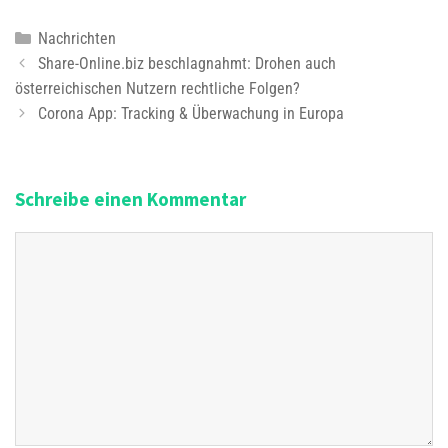
K
Nachrichten
B
a
Share-Online.biz beschlagnahmt: Drohen auch
e
österreichischen Nutzern rechtliche Folgen?
t
i
e
Corona App: Tracking & Überwachung in Europa
t
g
r
o
a
r
Schreibe einen Kommentar
g
i
s
e
K
-
n
o
N
m
a
m
v
e
i
n
g
t
a
a
t
r