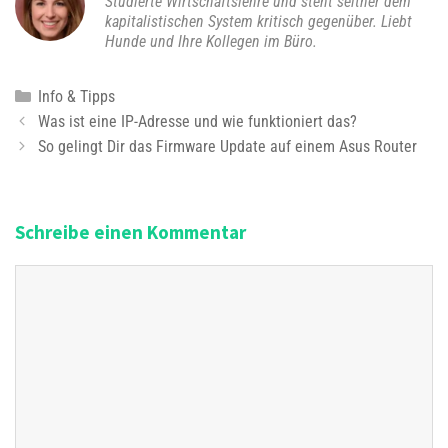
Studierte Wirtschaftslehre und steht seither dem
kapitalistischen System kritisch gegenüber. Liebt
Hunde und Ihre Kollegen im Büro.
K
Info & Tipps
B
a
Was ist eine IP-Adresse und wie funktioniert das?
e
t
So gelingt Dir das Firmware Update auf einem Asus Router
i
e
t
g
r
o
Schreibe einen Kommentar
a
r
g
i
K
s
e
o
-
n
m
N
m
a
e
v
n
i
t
g