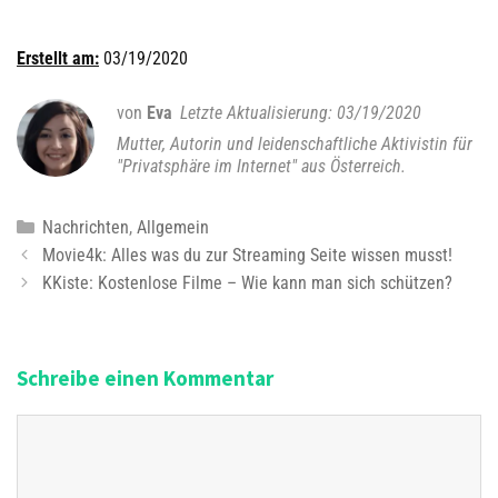
Erstellt am:
03/19/2020
von
Eva
03/19/2020
Mutter, Autorin und leidenschaftliche Aktivistin für
"Privatsphäre im Internet" aus Österreich.
K
Nachrichten
,
Allgemein
B
a
Movie4k: Alles was du zur Streaming Seite wissen musst!
e
t
KKiste: Kostenlose Filme – Wie kann man sich schützen?
i
e
t
g
r
o
Schreibe einen Kommentar
a
r
g
i
K
s
e
o
-
n
m