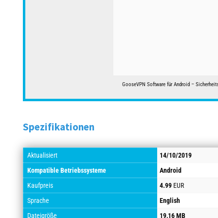
GooseVPN Software für Android – Sicherheit
Spezifikationen
Aktualisiert
14/10/2019
Kompatible Betriebssysteme
Android
Kaufpreis
4.99
EUR
Sprache
English
Dateigröße
19,16 MB