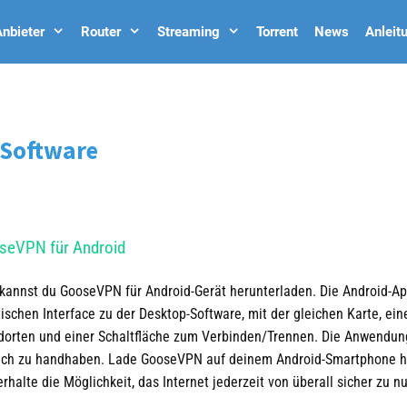
nbieter
Router
Streaming
Torrent
News
Anleit
 Software
seVPN für Android
 kannst du GooseVPN für
Android-Gerät
herunterladen. Die Android-
Ap
tischen Interface zu de
r
Desktop-Software
, mit der gleichen Karte, ein
dorten und einer Schaltfläche zum Verbinden/Trennen. Die Anwendung
ach zu handhaben. Lade GooseVPN auf deinem Android-Smartphone h
rhalte die Möglichkeit, das Internet jederzeit von überall sicher zu n