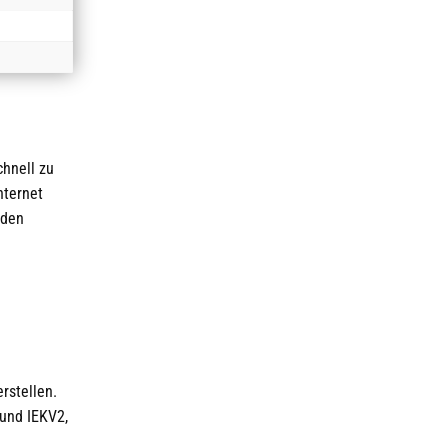
chnell zu
nternet
 den
rstellen.
 und IEKV2,