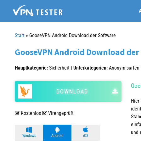
Springe
A
zum
Inhalt
Start
»
GooseVPN Android Download der Software
GooseVPN Android Download der
Hauptkategorie:
Sicherheit |
Unterkategorien:
Anonym surfen
Goo
DOWNLOAD
Hier
iden
Kostenlos
Virengeprüft
Stan
einf
und e
Windows
Android
iOS